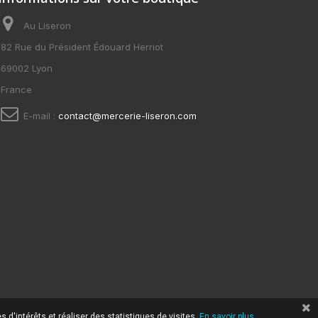
Au Liseron
82 Rue du Président Édouard Herriot
69002 Lyon
France
E-mail :
contact@mercerie-liseron.com
 d'intérêts et réaliser des statistiques de visites.
En savoir plus.