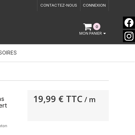
CONTACTEZ-NOUS
CONNEXION
0
MON PANIER
SOIRES
19,99 €
TTC
/ m
ns
ert
oton