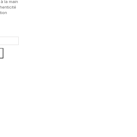
 à la main
henticité
tion