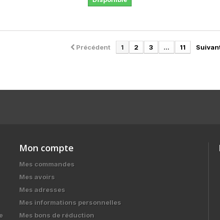
Précédent
1
2
3
...
11
Suivan
Mon compte
Mes commandes
Mes avoirs
Mes adresses
Mes informations personnelles
e
Mes bons de réduction