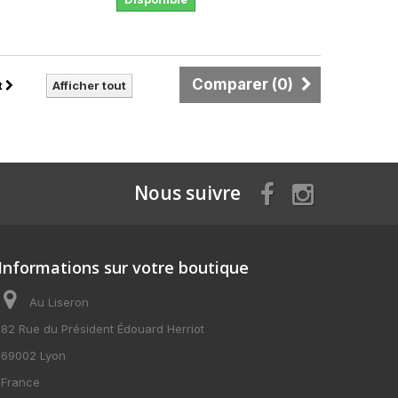
Comparer (
0
)
t
Afficher tout
Nous suivre
Informations sur votre boutique
Au Liseron
82 Rue du Président Édouard Herriot
69002 Lyon
France