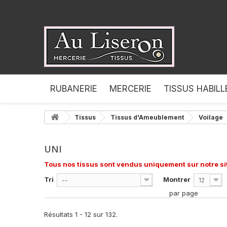
RUBANERIE
MERCERIE
TISSUS HABIL
Tissus
Tissus d'Ameublement
Voilage
UNI
Tous nos tissus sont vendus uniquement sur notre sit
Tri
Montrer
--
12
par page
Résultats 1 - 12 sur 132.