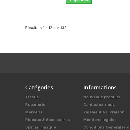
Résultats 1 - 12 sur 132.
Catégories
Informations
Tissus
Nouveaux produits
Rubanerie
Contactez-nous
Mercerie
Paiement & Livraison
Rideaux & Accessoires
Mentions légales
Spécial masque
Conditions Générales d