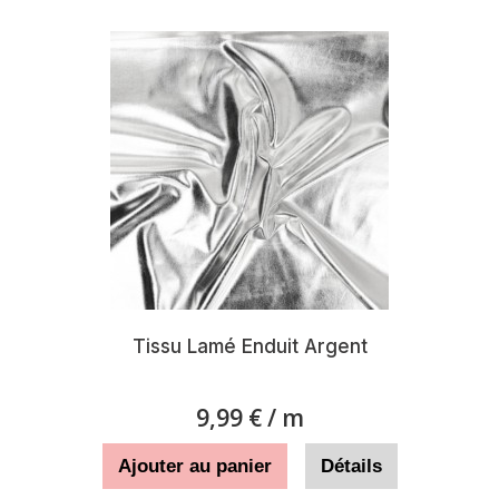
Tissu Lamé Enduit Argent
9,99 €
/ m
Ajouter au panier
Détails