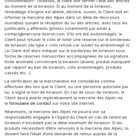
consommation? Toutefois, le client doit vérifier l'état des articles
au moment de la livraison. Si au moment de la livraison,
l’emballage d’origine est abîmé, déchiré, ouvert, le Client doit en
informer la mercerie des Alpes dans un délai de deux jours
ouvrables suivant la réception du ou des articles, avec tous les
justificatifs y afférents (photos notamment) par email à
contact@mercerie-liseron.com. S’ils ont été endommagés, le
Client peut refuser le colis et noter une réserve sur le bordereau
de livraison (de type « colis refusé car ouvert ou endommagé »).
Le Client doit alors indiquer sur le bordereau de livraison sous
forme de réserves manuscrites accompagnées de sa signature
toute anomalie concernant la livraison (avarie, produit manquant
par rapport au bon de livraison, colis endommagés, produits
cassés etc…).
La vérification de la marchandise est considérée comme
effectuée dès lors que le Client, ou une personne autorisée par
lui, a signé le bon de livraison. En cas de souci de livraison, le
Client devra avertir impérativement la mercerie des Alpes via
le
formulaire de contact
sur notre site internet.
Néanmoins, la mercerie des Alpes ne pourra voir sa
responsabilité engagée à l'égard du Client en cas de retard de
livraison n'excédant pas le délai maximum de livraison. Si les
produits nécessitent d’être renvoyés à la mercerie des Alpes, ils
doivent faire l’objet d’une demande de retour auprès de la