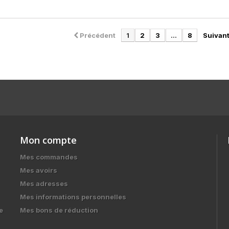
Précédent
1
2
3
...
8
Suivan
Mon compte
Mes commandes
Mes avoirs
Mes adresses
Mes informations personnelles
e
Mes bons de réduction