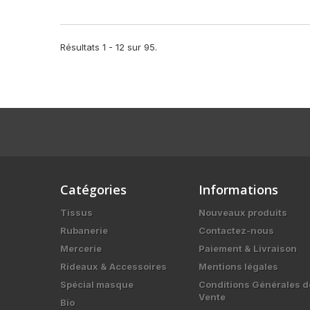
Résultats 1 - 12 sur 95.
Catégories
Informations
Tissus
Nouveaux produits
Rubanerie
Contactez-nous
Mercerie
Paiement & Livraison
Rideaux & Accessoires
Mentions légales
Spécial masque
Conditions Générales d
Vente
Bio