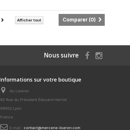
Comparer (
0
)
t
Afficher tout
Nous suivre
Informations sur votre boutique
Au Liseron
82 Rue du Président Édouard Herriot
69002 Lyon
France
E-mail :
contact@mercerie-liseron.com