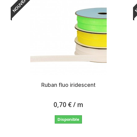
NOUVEAU
N
Ruban fluo iridescent
0,70 €
/ m
Disponible