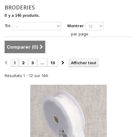
BRODERIES
Il y a 146 produits.
Tri
Montrer
par page
Comparer (
0
)
1
2
3
...
13
Afficher tout
Résultats 1 - 12 sur 146.